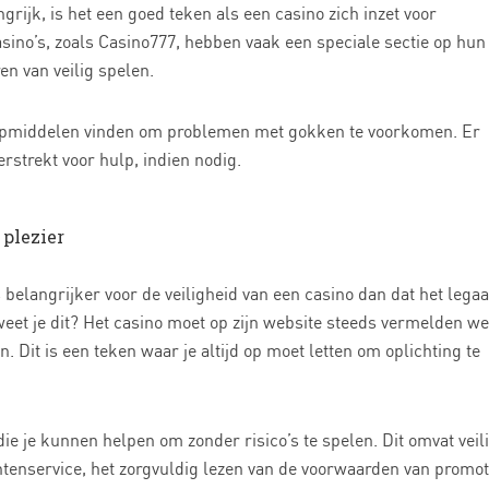
ngrijk, is het een goed teken als een casino zich inzet voor
sino’s, zoals Casino777, hebben vaak een speciale sectie op hun
en van veilig spelen.
ulpmiddelen vinden om problemen met gokken te voorkomen. Er
rstrekt voor hulp, indien nodig.
 plezier
 belangrijker voor de veiligheid van een casino dan dat het legaa
weet je dit? Het casino moet op zijn website steeds vermelden w
n. Dit is een teken waar je altijd op moet letten om oplichting te
ie je kunnen helpen om zonder risico’s te spelen. Dit omvat veil
tenservice, het zorgvuldig lezen van de voorwaarden van promot