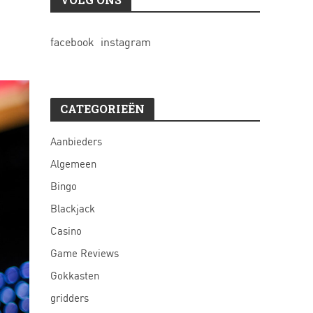
facebook
instagram
CATEGORIEËN
Aanbieders
Algemeen
Bingo
Blackjack
Casino
Game Reviews
Gokkasten
gridders