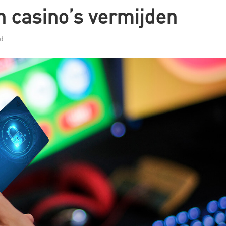
in casino’s vermijden
jd