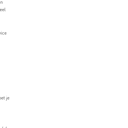
en
eel
vice
et je