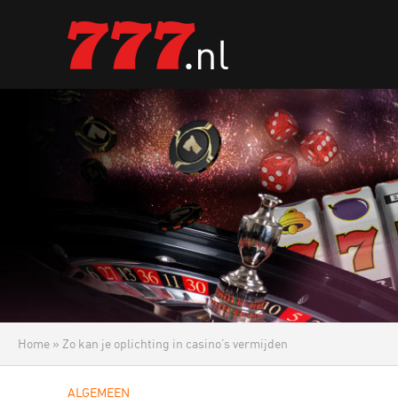
Home
»
Zo kan je oplichting in casino’s vermijden
ALGEMEEN