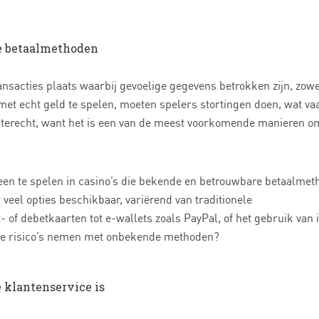
de betaalmethoden
ransacties plaats waarbij gevoelige gegevens betrokken zijn, zow
 met echt geld te spelen, moeten spelers stortingen doen, wat va
s terecht, want het is een van de meest voorkomende manieren o
leen te spelen in casino’s die bekende en betrouwbare betaalme
veel opties beschikbaar, variërend van traditionele
 of debetkaarten tot e-wallets zoals PayPal, of het gebruik van 
 je risico’s nemen met onbekende methoden?
e klantenservice is