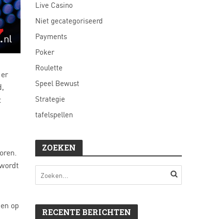
Live Casino
Niet gecategoriseerd
Payments
Poker
Roulette
 er
Speel Bewust
d,
Strategie
t
tafelspellen
ZOEKEN
toren.
 wordt
gen op
RECENTE BERICHTEN