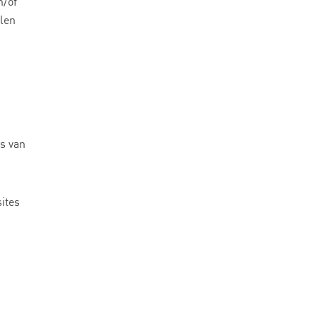
n/of
elen
es van
sites