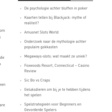
De psychologie achter bluffen in poker
Kaarten tellen bij Blackjack: mythe of
realiteit?
 om
Amusnet Slots World
k
Onderzoek naar de mythologie achter
populaire gokkasten
Megaways-slots: wat maakt ze uniek?
 de
n
Foxwoods Resort, Connecticut – Casino
Review
Sic Bo vs Craps
 een
Geluksdieren om bij je te hebben tijdens
het spelen
Spelstrategieën voor Beginners en
are
Gevorderde Spelers