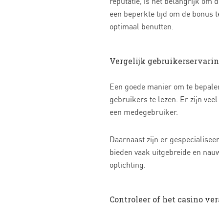
reputatie, is het belangrijk om d
een beperkte tijd om de bonus t
optimaal benutten.
Vergelijk gebruikerservari
Een goede manier om te bepalen
gebruikers te lezen. Er zijn ve
een medegebruiker.
Daarnaast zijn er gespecialiseer
bieden vaak uitgebreide en nau
oplichting.
Controleer of het casino v