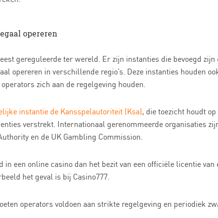
legaal opereren
est gereguleerde ter wereld. Er zijn instanties die bevoegd zijn
gaal opereren in verschillende regio’s. Deze instanties houden oo
t operators zich aan de regelgeving houden.
ijke instantie de Kansspelautoriteit (Ksa)
, die toezicht houdt op
centies verstrekt. Internationaal gerenommeerde organisaties zij
Authority en de UK Gambling Commission.
 in een online casino dan het bezit van een officiële licentie van
rbeeld het geval is bij Casino777.
moeten operators voldoen aan strikte regelgeving en periodiek zw