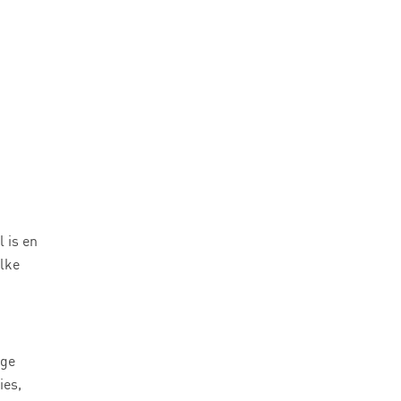
l is en
elke
ige
ies,