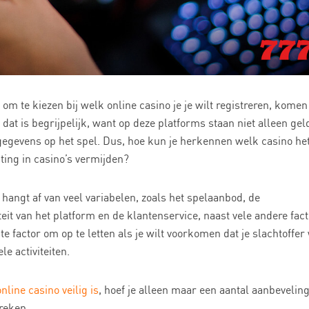
 te kiezen bij welk online casino je je wilt registreren, komen
dat is begrijpelijk, want op deze platforms staan niet alleen gel
egevens op het spel. Dus, hoe kun je herkennen welk casino he
ting in casino’s vermijden?
hangt af van veel variabelen, zoals het spelaanbod, de
teit van het platform en de klantenservice, naast vele andere fac
te factor om op te letten als je wilt voorkomen dat je slachtoffer
e activiteiten.
nline casino veilig is
, hoef je alleen maar een aantal aanbevelin
reken.