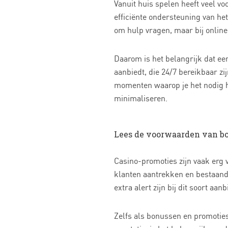
Vanuit huis spelen heeft veel v
efficiënte ondersteuning van het
om hulp vragen, maar bij online 
Daarom is het belangrijk dat e
aanbiedt, die 24/7 bereikbaar zi
momenten waarop je het nodig he
minimaliseren.
Lees de voorwaarden van b
Casino-promoties zijn vaak erg 
klanten aantrekken en bestaande
extra alert zijn bij dit soort aa
Zelfs als bonussen en promoti