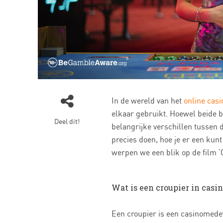
In de wereld van het
online casi
elkaar gebruikt. Hoewel beide b
Deel dit!
belangrijke verschillen tussen d
precies doen, hoe je er een kunt
werpen we een blik op de film ‘C
Wat is een croupier in casi
Een croupier is een casinomedew