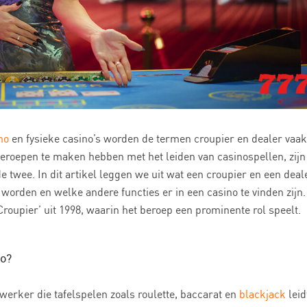
no
en fysieke casino’s worden de termen croupier en dealer vaa
eroepen te maken hebben met het leiden van casinospellen, zijn
e twee. In dit artikel leggen we uit wat een croupier en een deal
 worden en welke andere functies er in een casino te vinden zijn
roupier’ uit 1998, waarin het beroep een prominente rol speelt.
no?
erker die tafelspelen zoals roulette, baccarat en
blackjack
leid