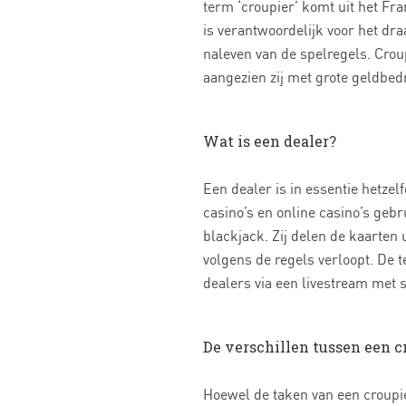
term ‘croupier’ komt uit het Fr
is verantwoordelijk voor het dra
naleven van de spelregels. Crou
aangezien zij met grote geldbe
Wat is een dealer?
Een dealer is in essentie hetze
casino’s en online casino’s gebr
blackjack. Zij delen de kaarten 
volgens de regels verloopt. De t
dealers via een livestream met
De verschillen tussen een c
Hoewel de taken van een croupier