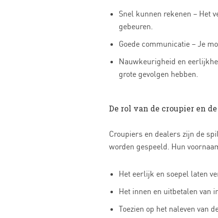
Snel kunnen rekenen – Het ve
gebeuren.
Goede communicatie – Je moe
Nauwkeurigheid en eerlijkheid
grote gevolgen hebben.
De rol van de croupier en de
Croupiers en dealers zijn de sp
worden gespeeld. Hun voornaams
Het eerlijk en soepel laten v
Het innen en uitbetalen van i
Toezien op het naleven van d