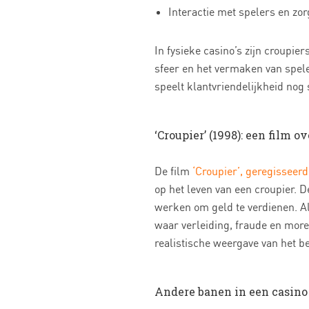
Interactie met spelers en zo
In fysieke casino’s zijn croupie
sfeer en het vermaken van speler
speelt klantvriendelijkheid nog 
‘Croupier’ (1998): een film 
De film
‘Croupier’, geregisseer
op het leven van een croupier. D
werken om geld te verdienen. Al 
waar verleiding, fraude en more
realistische weergave van het b
Andere banen in een casino