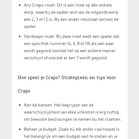
Any Craps-inzet: Dit is een inzet op één enkele
worp, waarbij de speler wint als de volgende worp
een 2, 3 of 12 is. Bij een ander resultaat verliest de
speler.
Hardways-inzet: Bij deze inzet wedt een speler dat
een specifiek nummer (4, 6, 8 of 10) als een paar
wordt gegooid voordat het op een andere manier
verschijnt of voordat er een 7 wordt gegooid.
Hoe speel je Craps? Strategieën en tips voor
Craps
Ken de kansen: Het begrijpen van de
waarschijnlijkheid van elke uitkomst is erg nuttig
om bewuste beslissingen te nemen bij het inzetten.
Beheer je budget: Zoals bij elk ander casinospel is
het belangrijk om een budget vast te stellen en je