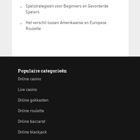
Spelstrategieën voor Beginners en Gevorderde
Spelers
Het verschil tussen Amerikaanse en Europese
Roulette
Populaire categorieën
Online casino
Live casino
Online gokkasten
Online roulette
Online baccarat
Online blackjack