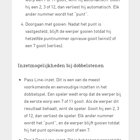
hij een 2, 3 of 12, dan verliest hij automatisch. Elk
ander nummer wordt het “punt”.
Doorgaan met gooien: Nadat het punt is
vastgesteld, blijft de werper gooien totdat hij
hetzelfde puntnummer opnieuw gooit (winst) of
een 7 gooit (verlies).
Inzetmogelijkheden bij dobbelstenen
Pass Line-inzet: Dit is een van de meest
voorkomende en eenvoudige inzetten in het
dobbelspel. Een speler wedt erop dat de werper bij
de eerste worp een 7 of 11 gooit. Als de werper dit
resultaat behaalt, wint de speler. Gooit hij een 2, 3
of 12, dan verliest de speler. Elk ander nummer
wordt het “punt”, en de werper blijft gooien totdat
hij het punt opnieuw gooit of een 7.