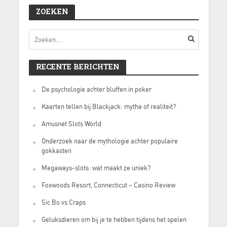
ZOEKEN
RECENTE BERICHTEN
De psychologie achter bluffen in poker
Kaarten tellen bij Blackjack: mythe of realiteit?
Amusnet Slots World
Onderzoek naar de mythologie achter populaire
gokkasten
Megaways-slots: wat maakt ze uniek?
Foxwoods Resort, Connecticut – Casino Review
Sic Bo vs Craps
Geluksdieren om bij je te hebben tijdens het spelen