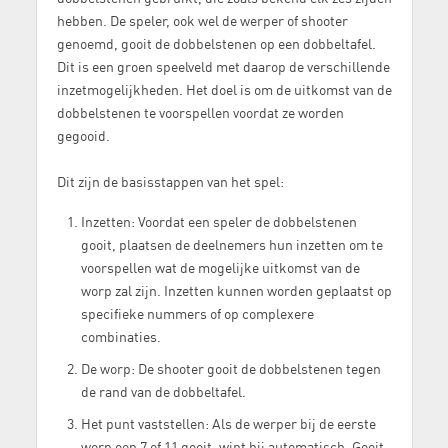
hebben. De speler, ook wel de werper of shooter
genoemd, gooit de dobbelstenen op een dobbeltafel.
Dit is een groen speelveld met daarop de verschillende
inzetmogelijkheden. Het doel is om de uitkomst van de
dobbelstenen te voorspellen voordat ze worden
gegooid.
Dit zijn de basisstappen van het spel:
Inzetten: Voordat een speler de dobbelstenen
gooit, plaatsen de deelnemers hun inzetten om te
voorspellen wat de mogelijke uitkomst van de
worp zal zijn. Inzetten kunnen worden geplaatst op
specifieke nummers of op complexere
combinaties.
De worp: De shooter gooit de dobbelstenen tegen
de rand van de dobbeltafel.
Het punt vaststellen: Als de werper bij de eerste
worp een 7 of 11 gooit, wint hij automatisch. Gooit