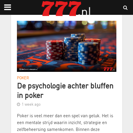
POKER
De psychologie achter bluffen
in poker
1 week ago
Poker is veel meer dan een spel van geluk. Het is
een mentale strijd waarin inzicht, strategie en
zelfbeheersing samenkomen. Binnen deze