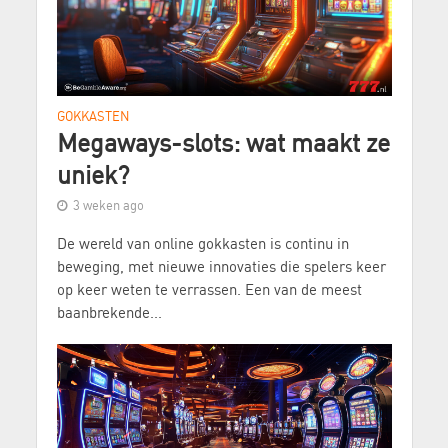
GOKKASTEN
Megaways-slots: wat maakt ze
uniek?
3 weken ago
De wereld van online gokkasten is continu in
beweging, met nieuwe innovaties die spelers keer
op keer weten te verrassen. Een van de meest
baanbrekende...