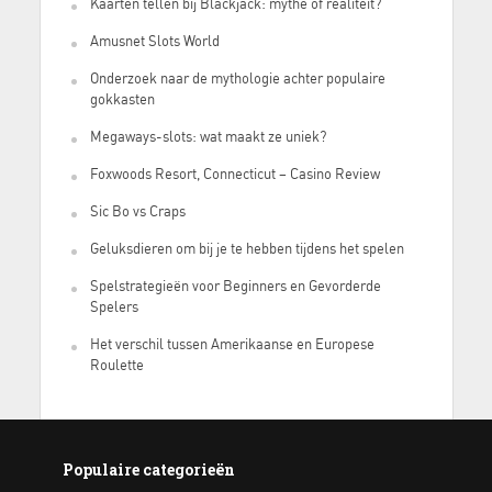
Kaarten tellen bij Blackjack: mythe of realiteit?
Amusnet Slots World
Onderzoek naar de mythologie achter populaire
gokkasten
Megaways-slots: wat maakt ze uniek?
Foxwoods Resort, Connecticut – Casino Review
Sic Bo vs Craps
Geluksdieren om bij je te hebben tijdens het spelen
Spelstrategieën voor Beginners en Gevorderde
Spelers
Het verschil tussen Amerikaanse en Europese
Roulette
Populaire categorieën