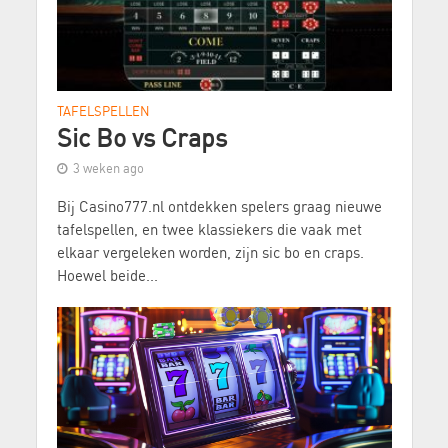
TAFELSPELLEN
Sic Bo vs Craps
3 weken ago
Bij Casino777.nl ontdekken spelers graag nieuwe
tafelspellen, en twee klassiekers die vaak met
elkaar vergeleken worden, zijn sic bo en craps.
Hoewel beide...