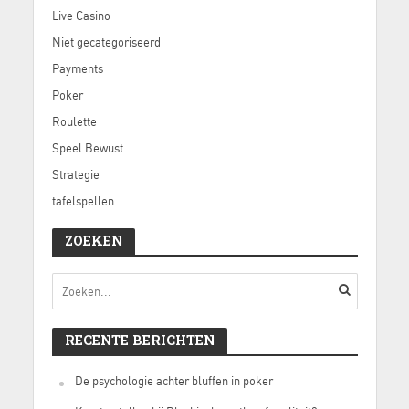
Live Casino
Niet gecategoriseerd
Payments
Poker
Roulette
Speel Bewust
Strategie
tafelspellen
ZOEKEN
RECENTE BERICHTEN
De psychologie achter bluffen in poker