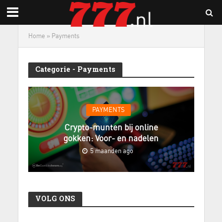
Home
»
Payments
Categorie - Payments
PAYMENTS
Crypto-munten bij online
gokken: Voor- en nadelen
5 maanden ago
VOLG ONS