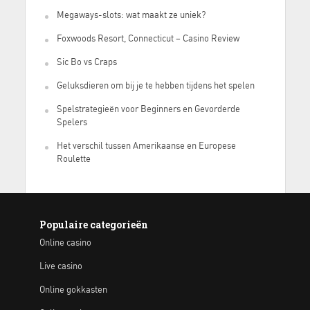
Megaways-slots: wat maakt ze uniek?
Foxwoods Resort, Connecticut – Casino Review
Sic Bo vs Craps
Geluksdieren om bij je te hebben tijdens het spelen
Spelstrategieën voor Beginners en Gevorderde
Spelers
Het verschil tussen Amerikaanse en Europese
Roulette
Populaire categorieën
Online casino
Live casino
Online gokkasten