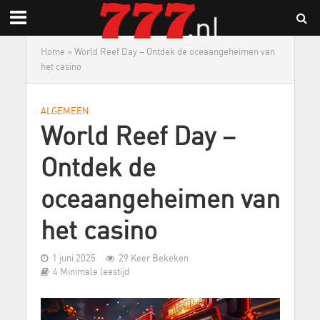
Home
»
World Reef Day – Ontdek de oceaangeheimen van
het casino
ALGEMEEN
World Reef Day –
Ontdek de
oceaangeheimen van
het casino
1 juni 2025
29 Keer Bekeken
4 Minimale leestijd