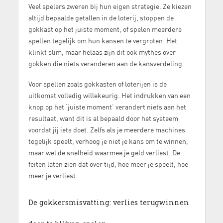
Veel spelers zweren bij hun eigen strategie. Ze kiezen
altijd bepaalde getallen in de loterij, stoppen de
gokkast op het juiste moment, of spelen meerdere
spellen tegelijk om hun kansen te vergroten. Het
klinkt slim, maar helaas zijn dit ook mythes over
gokken die niets veranderen aan de kansverdeling.
Voor spellen zoals gokkasten of loterijen is de
uitkomst volledig willekeurig. Het indrukken van een
knop op het ‘juiste moment’ verandert niets aan het
resultaat, want dit is al bepaald door het systeem
voordat jij iets doet. Zelfs als je meerdere machines
tegelijk speelt, verhoog je niet je kans om te winnen,
maar wel de snelheid waarmee je geld verliest. De
feiten laten zien dat over tijd, hoe meer je speelt, hoe
meer je verliest.
De gokkersmisvatting: verlies terugwinnen