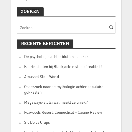
ZOEKEN
RECENTE BERICHTEN
De psychologie achter bluffen in poker
Kaarten tellen bij Blackjack: mythe of realiteit?
Amusnet Slots World
Onderzoek naar de mythologie achter populaire
gokkasten
Megaways-slots: wat maakt ze uniek?
Foxwoods Resort, Connecticut – Casino Review
Sic Bo vs Craps