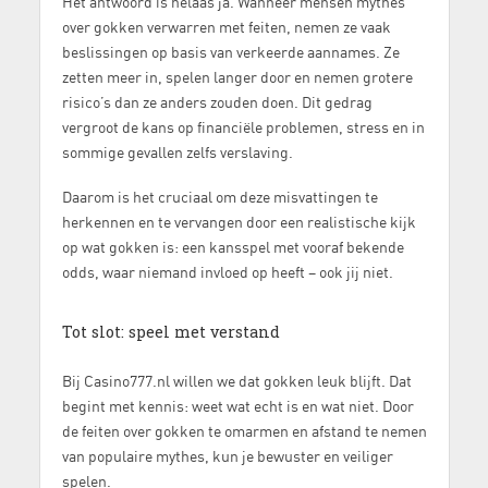
Het antwoord is helaas ja. Wanneer mensen mythes
over gokken verwarren met feiten, nemen ze vaak
beslissingen op basis van verkeerde aannames. Ze
zetten meer in, spelen langer door en nemen grotere
risico’s dan ze anders zouden doen. Dit gedrag
vergroot de kans op financiële problemen, stress en in
sommige gevallen zelfs verslaving.
Daarom is het cruciaal om deze misvattingen te
herkennen en te vervangen door een realistische kijk
op wat gokken is: een kansspel met vooraf bekende
odds, waar niemand invloed op heeft – ook jij niet.
Tot slot: speel met verstand
Bij Casino777.nl willen we dat gokken leuk blijft. Dat
begint met kennis: weet wat echt is en wat niet. Door
de feiten over gokken te omarmen en afstand te nemen
van populaire mythes, kun je bewuster en veiliger
spelen.