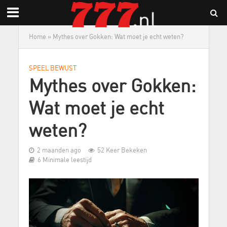
Home
»
Mythes over Gokken: Wat moet je echt weten?
SPEEL BEWUST
Mythes over Gokken:
Wat moet je echt
weten?
2 maanden ago
52 Keer Bekeken
6 Minimale leestijd