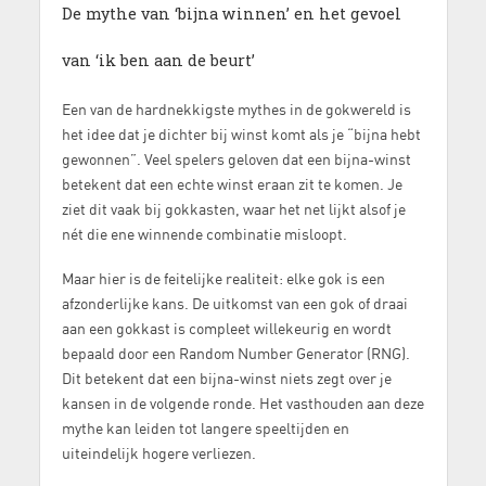
De mythe van ‘bijna winnen’ en het gevoel
van ‘ik ben aan de beurt’
Een van de hardnekkigste mythes in de gokwereld is
het idee dat je dichter bij winst komt als je “bijna hebt
gewonnen”. Veel spelers geloven dat een bijna-winst
betekent dat een echte winst eraan zit te komen. Je
ziet dit vaak bij gokkasten, waar het net lijkt alsof je
nét die ene winnende combinatie misloopt.
Maar hier is de feitelijke realiteit: elke gok is een
afzonderlijke kans. De uitkomst van een gok of draai
aan een gokkast is compleet willekeurig en wordt
bepaald door een Random Number Generator (RNG).
Dit betekent dat een bijna-winst niets zegt over je
kansen in de volgende ronde. Het vasthouden aan deze
mythe kan leiden tot langere speeltijden en
uiteindelijk hogere verliezen.