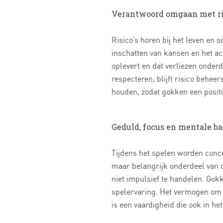
Verantwoord omgaan met ri
Risico’s horen bij het leven en 
inschatten van kansen en het ac
oplevert en dat verliezen onderd
respecteren, blijft risico behe
houden, zodat gokken een positie
Geduld, focus en mentale b
Tijdens het spelen worden conce
maar belangrijk onderdeel van 
niet impulsief te handelen. Gokk
spelervaring. Het vermogen om 
is een vaardigheid die ook in he