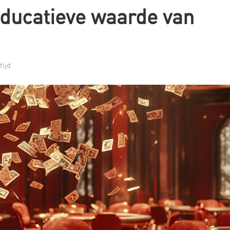
educatieve waarde van
tijd