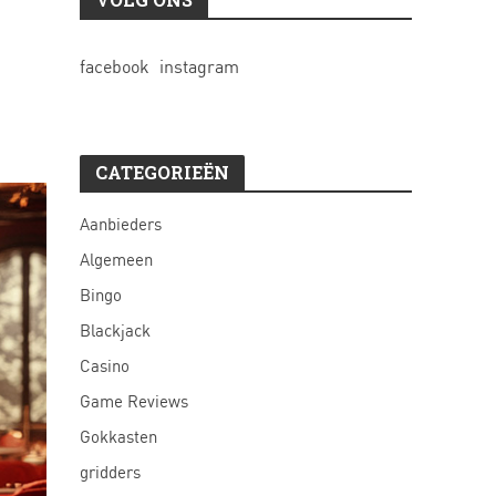
facebook
instagram
CATEGORIEËN
Aanbieders
Algemeen
Bingo
Blackjack
Casino
Game Reviews
Gokkasten
gridders