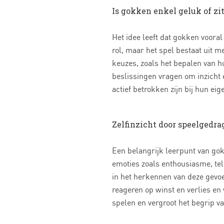
Is gokken enkel geluk of zi
Het idee leeft dat gokken voora
rol, maar het spel bestaat uit
keuzes, zoals het bepalen van 
beslissingen vragen om inzicht 
actief betrokken zijn bij hun ei
Zelfinzicht door speelgedra
Een belangrijk leerpunt van gok
emoties zoals enthousiasme, tel
in het herkennen van deze gevoe
reageren op winst en verlies en
spelen en vergroot het begrip va