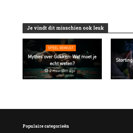
Je vindt dit misschien ook leuk
SPEEL BEWUST
Mythes over Gokken: Wat moet je
Stortin
echt weten?
2 maanden ago
Populaire categorieën