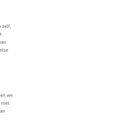
 zelf,
t
van
else
zien we
n met
van