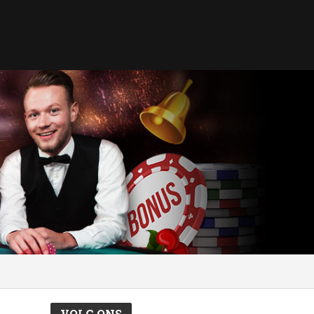
VOLG ONS