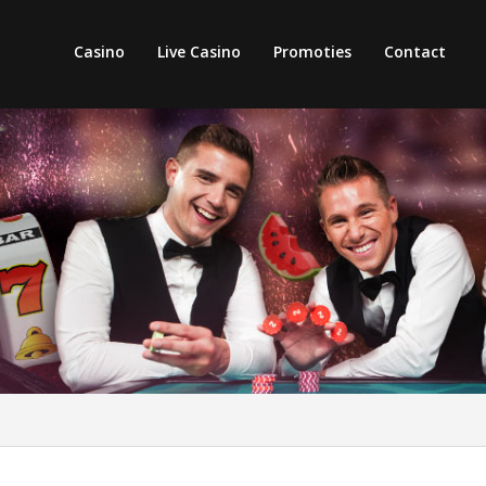
Casino
Live Casino
Promoties
Contact