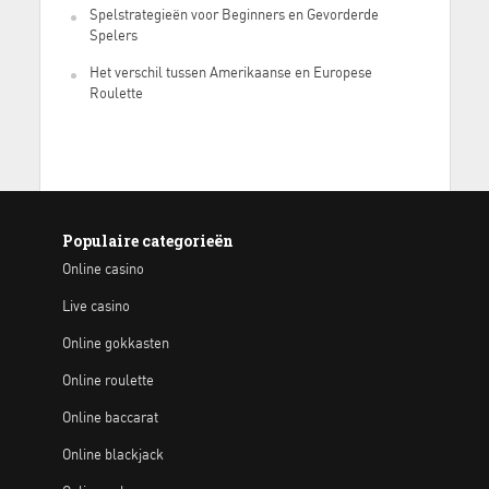
Spelstrategieën voor Beginners en Gevorderde
Spelers
Het verschil tussen Amerikaanse en Europese
Roulette
Populaire categorieën
Online casino
Live casino
Online gokkasten
Online roulette
Online baccarat
Online blackjack