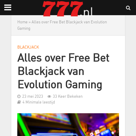
Home
»
Alles over Free Bet Blackjack van Evolution
Gaming
BLACKJACK
Alles over Free Bet
Blackjack van
Evolution Gaming
23 mei 2023
33 Keer Bekeken
4 Minimale leestijd