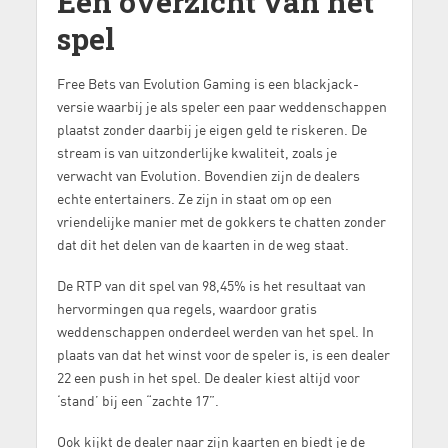
Een overzicht van het
spel
Free Bets van Evolution Gaming is een blackjack-
versie waarbij je als speler een paar weddenschappen
plaatst zonder daarbij je eigen geld te riskeren. De
stream is van uitzonderlijke kwaliteit, zoals je
verwacht van Evolution. Bovendien zijn de dealers
echte entertainers. Ze zijn in staat om op een
vriendelijke manier met de gokkers te chatten zonder
dat dit het delen van de kaarten in de weg staat.
De RTP van dit spel van 98,45% is het resultaat van
hervormingen qua regels, waardoor gratis
weddenschappen onderdeel werden van het spel. In
plaats van dat het winst voor de speler is, is een dealer
22 een push in het spel. De dealer kiest altijd voor
‘stand’ bij een “zachte 17”.
Ook kijkt de dealer naar zijn kaarten en biedt je de