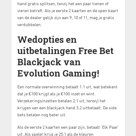
hand gratis splitsen, tenzij het een paar tienen of
vieren betreft. Als je eerste 2 kaarten en de open kaart
van de dealer gelijk zijn aan 9, 10 of 11, mag je gratis
verdubbelen.
Wedopties en
uitbetalingen Free Bet
Blackjack van
Evolution Gaming!
Een normale overwinning betaalt 1:1 uit, wat betekent
dat je €100 krijgt als je €100 inzet en wint.
Verzekeringsinzetten betalen 2:1 uit, terwijl het
krijgen van een blackjack hand 3:2 uitbetaalt. De side
bets betalen nog beter uit.
Als de eerste 2 kaarten een paar zijn, betaalt ‘Elk Paar’
uit. Als speler krijg je 25:1 als de kleuren