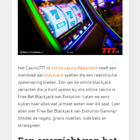
Het Casino777.nl
online casino Nederland
heeft een
overvloed aan
blackjack
spellen die een realistische
spelervaring bieden. Een van de online blackjack
varianten die je kunt spelen bij ons online casino is
Free Bet Blackjack van Evolution. Laten we eens
kijken naar alles wat je moet weten over dit spel. Leer
alles over Free Bet Blackjack van Evolution Gaming!
Ontdek de regels, gratis inzetten, side bets en
strategieën.