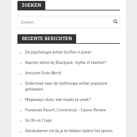
ZOEKEN
RECENTE BERICHTEN
De psychologie achter bluffen in poker
Kaarten tellen bij Blackjack: mythe of realiteit?
Amusnet Slots World
Onderzoek naar de mythologie achter populaire
gokkasten
Megaways-slots: wat maakt ze uniek?
Foxwoods Resort, Connecticut – Casino Review
Sic Bo vs Craps
Geluksdieren om bij je te hebben tijdens het spelen