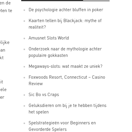
 en de
De psychologie achter bluffen in poker
ten te
Kaarten tellen bij Blackjack: mythe of
realiteit?
Amusnet Slots World
lijke
Onderzoek naar de mythologie achter
aan
populaire gokkasten
kt
Megaways-slots: wat maakt ze uniek?
Foxwoods Resort, Connecticut – Casino
it
Review
pele
Sic Bo vs Craps
der
Geluksdieren om bij je te hebben tijdens
het spelen
Spelstrategieën voor Beginners en
Gevorderde Spelers