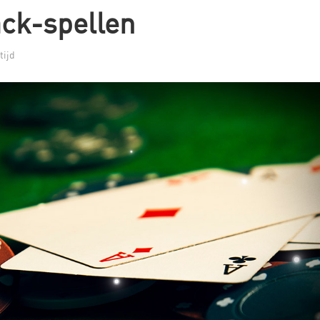
ack-spellen
tijd