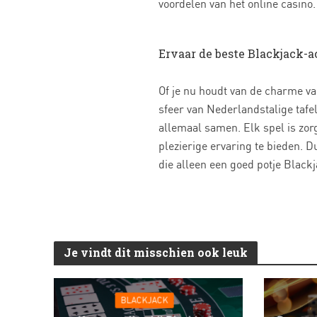
voordelen van het online casino.
Ervaar de beste Blackjack-ac
Of je nu houdt van de charme va
sfeer van Nederlandstalige tafe
allemaal samen. Elk spel is zor
plezierige ervaring te bieden. D
die alleen een goed potje Black
Je vindt dit misschien ook leuk
BLACKJACK