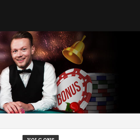
VOLG ONS