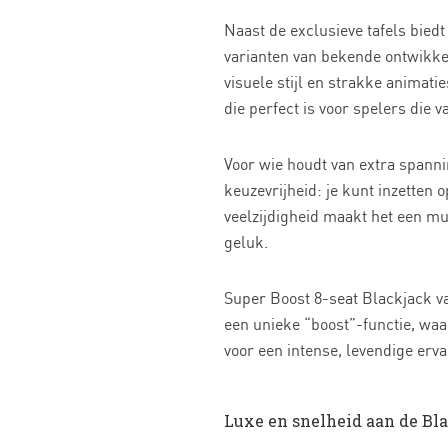
Naast de exclusieve tafels bied
varianten van bekende ontwikkel
visuele stijl en strakke animat
die perfect is voor spelers die 
Voor wie houdt van extra spannin
keuzevrijheid: je kunt inzetten 
veelzijdigheid maakt het een mu
geluk.
Super Boost 8-seat Blackjack va
een unieke “boost”-functie, wa
voor een intense, levendige erva
Luxe en snelheid aan de Bla