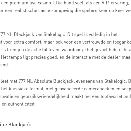
 een premium live casino. Elke hand voelt als een VIP-ervaring,
oor een realistische casino-omgeving die spelers keer op keer we
7 NL Blackjack van Stakelogic. Dit spel is volledig in het
gt voor extra comfort, maar ook voor een vertrouwde en toeganke
rs brengen de actie tot leven, waardoor je het gevoel hebt echt 
o. Het tempo ligt precies goed, en de interactie met de dealer maa
nend.
leet met 777 NL Absolute Blackjack, eveneens van Stakelogic. D
p het klassieke format, met geavanceerde camerahoeken en soe
ovatie en gebruiksvriendelijkheid maakt het een topfavoriet on
en authenticiteit.
line Blackjack