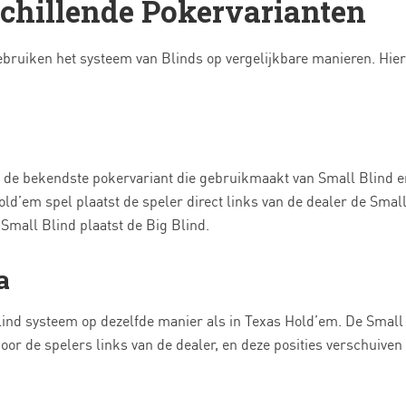
schillende Pokervarianten
bruiken het systeem van Blinds op vergelijkbare manieren. Hier 
 de bekendste pokervariant die gebruikmaakt van Small Blind e
old’em spel plaatst de speler direct links van de dealer de Smal
 Small Blind plaatst de Big Blind.
a
lind systeem op dezelfde manier als in Texas Hold’em. De Small
oor de spelers links van de dealer, en deze posities verschuiven