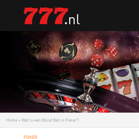
Home
»
Wat is een Blind Bet in Poker?
POKER