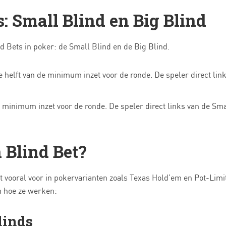
: Small Blind en Big Blind
nd Bets in poker: de Small Blind en de Big Blind.
e helft van de minimum inzet voor de ronde. De speler direct lin
de minimum inzet voor de ronde. De speler direct links van de Sma
 Blind Bet?
 vooral voor in pokervarianten zoals Texas Hold’em en Pot-Limi
n hoe ze werken:
linds