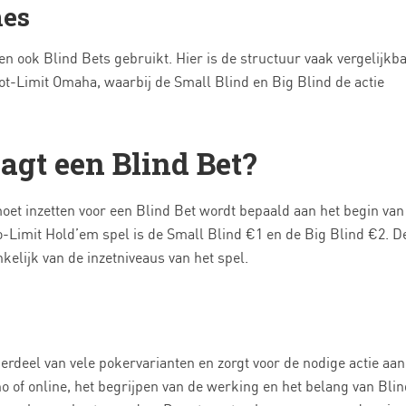
mes
en ook Blind Bets gebruikt. Hier is de structuur vaak vergelijkb
t-Limit Omaha, waarbij de Small Blind en Big Blind de actie
agt een Blind Bet?
oet inzetten voor een Blind Bet wordt bepaald aan het begin van
-Limit Hold’em spel is de Small Blind €1 en de Big Blind €2. D
elijk van de inzetniveaus van het spel.
erdeel van vele pokervarianten en zorgt voor de nodige actie aan
sino of online, het begrijpen van de werking en het belang van Bli