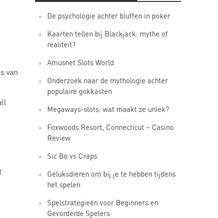
De psychologie achter bluffen in poker
Kaarten tellen bij Blackjack: mythe of
realiteit?
Amusnet Slots World
ks van
Onderzoek naar de mythologie achter
populaire gokkasten
ll
Megaways-slots: wat maakt ze uniek?
Foxwoods Resort, Connecticut – Casino
Review
Sic Bo vs Craps
t
Geluksdieren om bij je te hebben tijdens
het spelen
Spelstrategieën voor Beginners en
Gevorderde Spelers