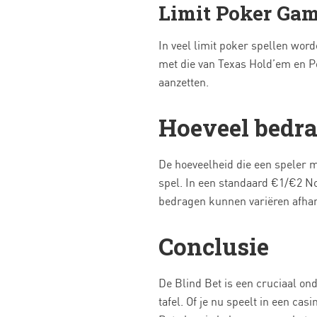
Limit Poker Ga
In veel limit poker spellen word
met die van Texas Hold’em en Po
aanzetten.
Hoeveel bedra
De hoeveelheid die een speler m
spel. In een standaard €1/€2 No
bedragen kunnen variëren afhank
Conclusie
De Blind Bet is een cruciaal ond
tafel. Of je nu speelt in een ca