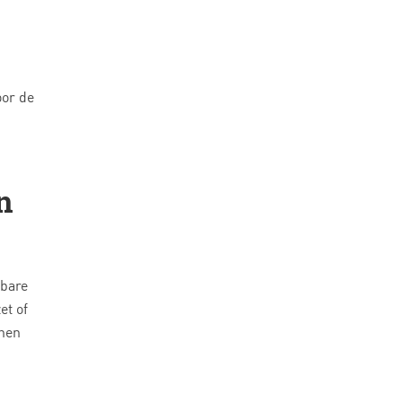
oor de
n
kbare
et of
nnen