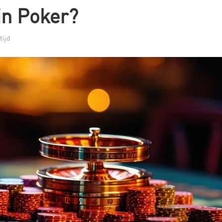
in Poker?
tijd