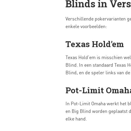
Blinds in Ver
Verschillende pokervarianten ge
enkele voorbeelden:
Texas Hold’em
Texas Hold’em is misschien wel
Blind. In een standaard Texas H
Blind, en de speler links van de
Pot-Limit Omah
In Pot-Limit Omaha werkt het b
en Big Blind worden geplaatst d
elke hand.