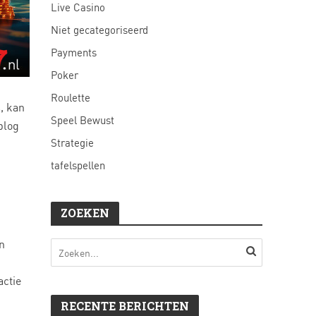
Live Casino
Niet gecategoriseerd
Payments
Poker
Roulette
, kan
Speel Bewust
blog
Strategie
tafelspellen
ZOEKEN
an
actie
RECENTE BERICHTEN