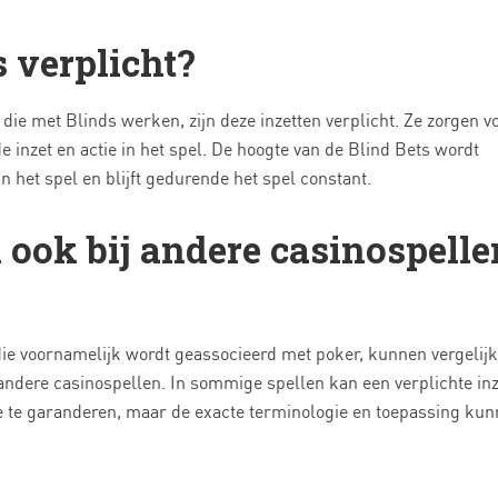
s verplicht?
die met Blinds werken, zijn deze inzetten verplicht. Ze zorgen v
e inzet en actie in het spel. De hoogte van de Blind Bets wordt
n het spel en blijft gedurende het spel constant.
 ook bij andere casinospelle
die voornamelijk wordt geassocieerd met poker, kunnen vergelij
ndere casinospellen. In sommige spellen kan een verplichte inz
e te garanderen, maar de exacte terminologie en toepassing ku