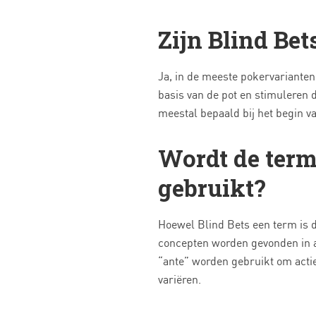
Zijn Blind Bet
Ja, in de meeste pokervarianten 
basis van de pot en stimuleren d
meestal bepaald bij het begin va
Wordt de term
gebruikt?
Hoewel Blind Bets een term is 
concepten worden gevonden in a
“ante” worden gebruikt om acti
variëren.