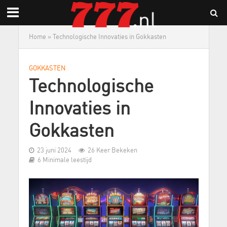
Home
»
Technologische Innovaties in Gokkasten
GOKKASTEN
Technologische
Innovaties in
Gokkasten
23 juni 2024
26 Keer Bekeken
6 Minimale leestijd