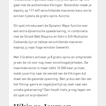
gaat met de authentieke Vikingen. Bovendien maak je
daarbij op 117.649 verschillende manieren kans om te
winnen tijdens de gratis spins-functie.
Dit spel introduceert de Dynamic Ways-functie voor
een extra dynamische speelervaring, in combinatie
met de Shield Wall Respins en Odin’s Gift Multiplier.
Zodoende zijn er talloze verschillende manieren
waarop jij naar hoge winsten toewerkt.
Met 3 Scatters activeer je 8 gratis spins en ontgrendel
je een 6e rol voor nog meer winstmogelijkheden. De
maximale winst is maar liefst 10.000 keer je inzet,
zodat jouw trip naar de wereld van de Vikingen bol
staat van de gezonde spanning. Ben je dus een fan van
het Viking-genre en tegelijkertijd op zoek naar een
unieke gokervaring? Dan houdt niets je nog tegen om
dit spel uit te proberen!