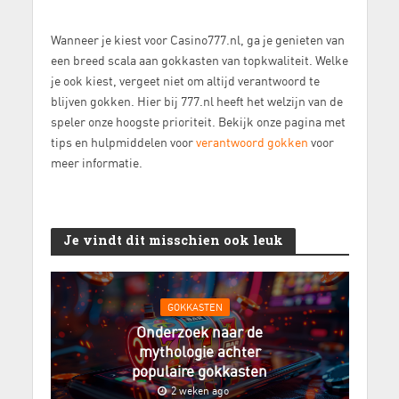
Wanneer je kiest voor Casino777.nl, ga je genieten van
een breed scala aan gokkasten van topkwaliteit. Welke
je ook kiest, vergeet niet om altijd verantwoord te
blijven gokken. Hier bij 777.nl heeft het welzijn van de
speler onze hoogste prioriteit. Bekijk onze pagina met
tips en hulpmiddelen voor
verantwoord gokken
voor
meer informatie.
Je vindt dit misschien ook leuk
GOKKASTEN
Onderzoek naar de
mythologie achter
populaire gokkasten
2 weken ago