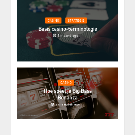
CASINO
STRATEGIE
Basis casino-terminologie
1 maand ago
CASINO
Hoe speel je Big Bass
Bonanza
2 maanden ago