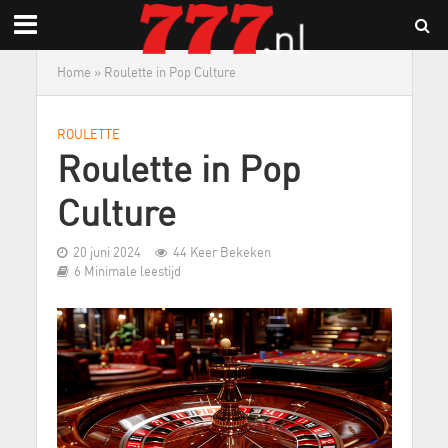
Home
»
Roulette in Pop Culture
ROULETTE
Roulette in Pop
Culture
20 juni 2024
44 Keer Bekeken
6 Minimale leestijd