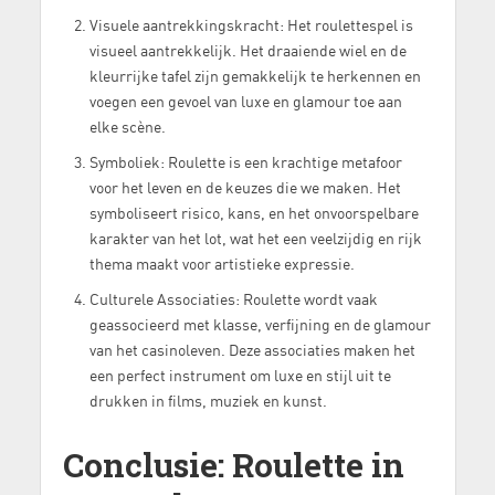
Visuele aantrekkingskracht: Het roulettespel is
visueel aantrekkelijk. Het draaiende wiel en de
kleurrijke tafel zijn gemakkelijk te herkennen en
voegen een gevoel van luxe en glamour toe aan
elke scène.
Symboliek: Roulette is een krachtige metafoor
voor het leven en de keuzes die we maken. Het
symboliseert risico, kans, en het onvoorspelbare
karakter van het lot, wat het een veelzijdig en rijk
thema maakt voor artistieke expressie.
Culturele Associaties: Roulette wordt vaak
geassocieerd met klasse, verfijning en de glamour
van het casinoleven. Deze associaties maken het
een perfect instrument om luxe en stijl uit te
drukken in films, muziek en kunst.
Conclusie: Roulette in