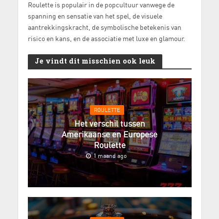
Roulette is populair in de popcultuur vanwege de
spanning en sensatie van het spel, de visuele
aantrekkingskracht, de symbolische betekenis van
risico en kans, en de associatie met luxe en glamour.
Je vindt dit misschien ook leuk
ROULETTE
Het verschil tussen
Amerikaanse en Europese
Roulette
1 maand ago