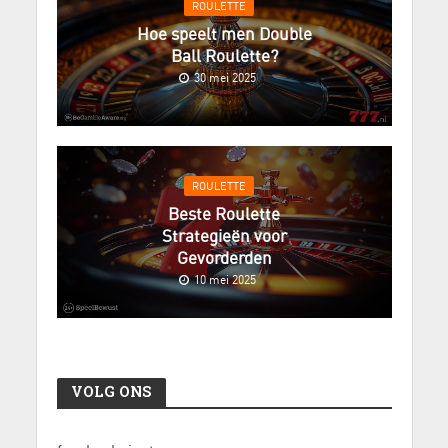
ROULETTE
Hoe speelt men Double
Ball Roulette?
30 mei 2025
ROULETTE
Beste Roulette
Strategieën voor
Gevorderden
10 mei 2025
VOLG ONS