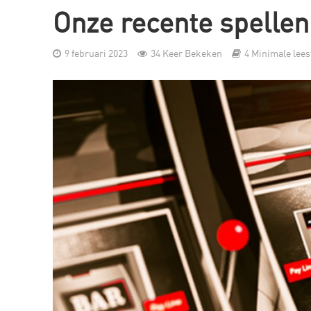
Onze recente spellen
9 februari 2023
34 Keer Bekeken
4 Minimale lees