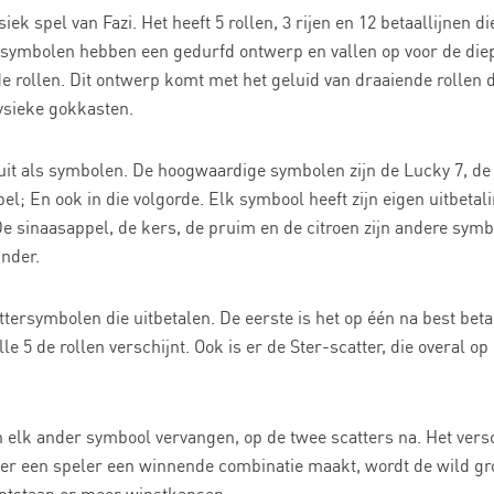
k spel van Fazi. Het heeft 5 rollen, 3 rijen en 12 betaallijnen di
e symbolen hebben een gedurfd ontwerp en vallen op voor de die
 rollen. Dit ontwerp komt met het geluid van draaiende rollen d
ysieke gokkasten.
ruit als symbolen. De hoogwaardige symbolen zijn de Lucky 7, de
l; En ook in die volgorde. Elk symbool heeft zijn eigen uitbetal
e sinaasappel, de kers, de pruim en de citroen zijn andere sym
inder.
ttersymbolen die uitbetalen. De eerste is het op één na best bet
lle 5 de rollen verschijnt. Ook is er de Ster-scatter, die overal op
 elk ander symbool vervangen, op de twee scatters na. Het versc
eer een speler een winnende combinatie maakt, wordt de wild gr
 ontstaan er meer winstkansen.