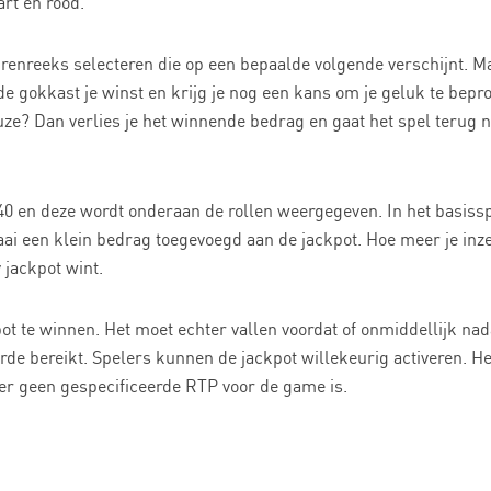
rt en rood.
eurenreeks selecteren die op een bepaalde volgende verschijnt. M
de gokkast je winst en krijg je nog een kans om je geluk te bepr
ze? Dan verlies je het winnende bedrag en gaat het spel terug 
t 40 en deze wordt onderaan de rollen weergegeven. In het basiss
aai een klein bedrag toegevoegd aan de jackpot. Hoe meer je inze
 jackpot wint.
pot te winnen. Het moet echter vallen voordat of onmiddellijk nad
de bereikt. Spelers kunnen de jackpot willekeurig activeren. He
er geen gespecificeerde RTP voor de game is.
n