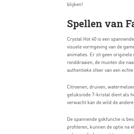
blijken!
Spellen van Fa
Crystal Hot 40 is een spannende 
visuele vormgeving van de game 
animaties. Er zit geen originele 
ronddraaien, de munten die naar
authentieke sfeer van een echte
Citroenen, druiven, watermeloen
geluksrode 7-kristal dient als h
verwacht kan de wild de andere 
De spannende gokfunctie is besc
profiteren, kunnen de optie na e