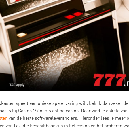
okkasten speelt een unieke spelervaring wilt, bekijk dan zeker de
ar is bij Casino777.nl als online casino. Daar vind je enkele van
sten
van de beste softwareleveranciers. Hieronder lees je meer 
en van Fazi die beschikbaar zijn in het casino en het proberen w