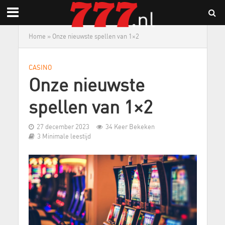
Home
»
Onze nieuwste spellen van 1×2
CASINO
Onze nieuwste
spellen van 1×2
27 december 2023
34 Keer Bekeken
3 Minimale leestijd