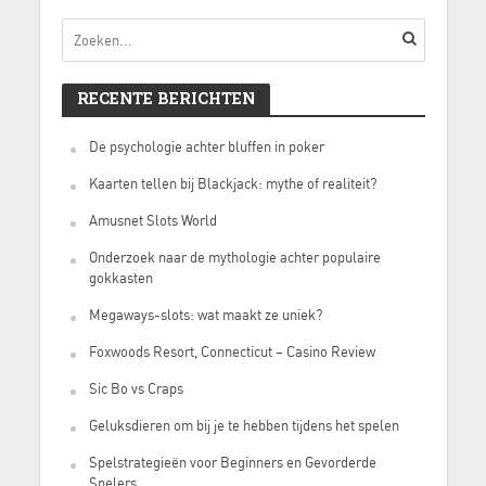
RECENTE BERICHTEN
De psychologie achter bluffen in poker
Kaarten tellen bij Blackjack: mythe of realiteit?
Amusnet Slots World
Onderzoek naar de mythologie achter populaire
gokkasten
Megaways-slots: wat maakt ze uniek?
Foxwoods Resort, Connecticut – Casino Review
Sic Bo vs Craps
Geluksdieren om bij je te hebben tijdens het spelen
Spelstrategieën voor Beginners en Gevorderde
Spelers