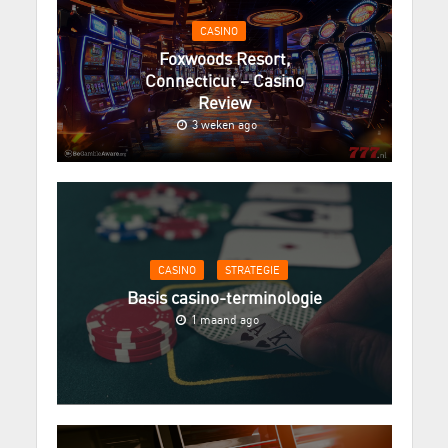
CASINO
Foxwoods Resort,
Connecticut – Casino
Review
3 weken ago
CASINO
STRATEGIE
Basis casino-terminologie
1 maand ago