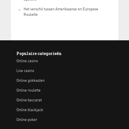
Het verschil tussen Amerikaanse en Europese
Roulette
Populaire categorieën
Online casino
Live casino
Online gokkasten
Online roulette
Online baccarat
Online blackjack
Online poker