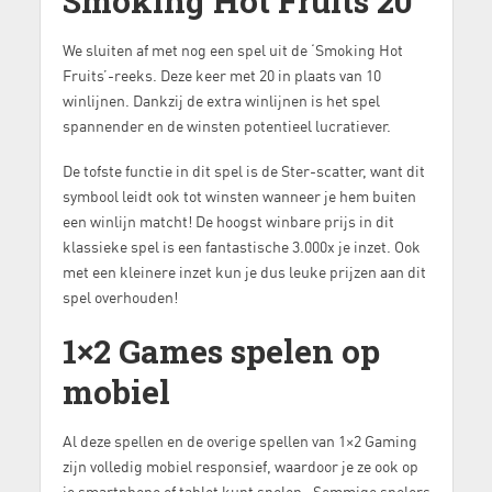
Smoking Hot Fruits 20
We sluiten af met nog een spel uit de ‘Smoking Hot
Fruits’-reeks. Deze keer met 20 in plaats van 10
winlijnen. Dankzij de extra winlijnen is het spel
spannender en de winsten potentieel lucratiever.
De tofste functie in dit spel is de Ster-scatter, want dit
symbool leidt ook tot winsten wanneer je hem buiten
een winlijn matcht! De hoogst winbare prijs in dit
klassieke spel is een fantastische 3.000x je inzet. Ook
met een kleinere inzet kun je dus leuke prijzen aan dit
spel overhouden!
1×2 Games spelen op
mobiel
Al deze spellen en de overige spellen van 1×2 Gaming
zijn volledig mobiel responsief, waardoor je ze ook op