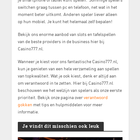
je smartphone of tablet kunt spelen. Sommige spelers
switchen graag tussen pc en telefoon, net wat in het
moment beter uitkomt. Anderen speler liever alleen
op hun mobiel. Je kunt het helemaal zelf bepalen!
Bekijk ons enorme aanbod van slots en tafelspellen
van de beste providers in de business hier bij
Casino777.nl.
Wanneer je kiest voor ons fantastische Casino777.nl,
kun je genieten van een hele verzameling aan spellen
van topkwaliteit. Wat je ook kiest, denk er altijd aan
om verantwoord in te zetten. Hier bij Casino777.nl
beschouwen we het welzijn van spelers als onze eerste
prioriteit. Bekijk onze pagina over
verantwoord
gokken
met tips en hulpmiddelen voor meer
informatie.
Je vindt dit misschien ook leuk