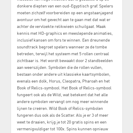
donkere diepten van een oud-Egyptisch graf. Spelers
moeten zichzelf voorbereiden op een angstaanjagend
avontuur om het gevecht aan te gaan met dat wat er
achter de vervloekte relikwieën schuilgaat. Maak
kennis met HD-graphics en meeslepende animaties,
inclusief kansen om fors te winnen. Een dreunende
soundtrack begroet spelers wanneer ze de tombe
betreden, terwijl het systeem met 5 rollen centraal
zichtbaar is. Het wordt bewaakt door 2 standbeelden
aan weerszijden. Symbolen die de rollen vullen,
bestaan onder andere uit klassieke kaartsymbolen,
evenals een dolk, Horus, Cleopatra, Pharoah en het
Book of Relics-symbool. Het Book of Relics-symbool
fungeert ook als de Wild, wat betekent dat het alle
andere symbolen vervangt om nog meer winnende
lijnen te creëren. Wild Book of Relics-symbolen
fungeren dus ook als de Scatter. Als je er 3 of meer
weet te draaien, krijg je tot 20 gratis spins en een
vermenigvuldiger tot 100x. Spins kunnen opnieuw