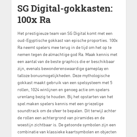
SG Digital-gokkasten:
100x Ra
Het prestigieuze team van SG Digital komt met een
oud-Egyptische gokkast van epische proporties. 100x
Ra neemt spelers mee terug in de tijd om het op te
nemen tegen de almachtige god Ra. Maak kennis met
een aantal van de beste graphics die er beschikbaar
zijn, evenals bewonderenswaardige gameplay en
talloze bonusmogelijkheden. Deze mythologische
gokkast maakt gebruik van een spelsysteem met 5
rollen, 1024 winlijnen en genoeg actie om spelers
urenlang bezig te houden. Bij het opstarten van het
spel maken spelers kennis met een griezelige
soundtrack om de sfeer te bepalen. Dit terwijl achter
de rollen een achtergrond van piramides en de
woestijn zichtbaar is. De getoonde symbolen zijn een
combinatie van klassieke kaartsymbolen en objecten