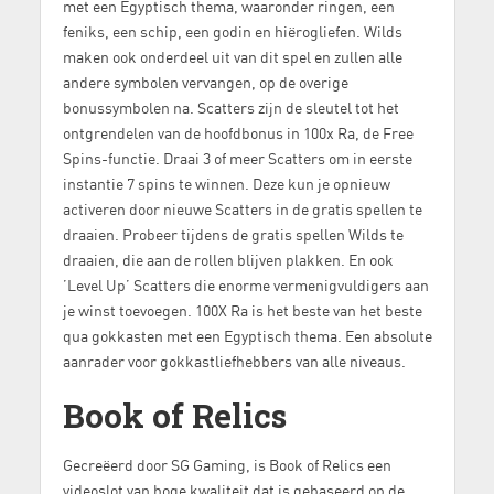
met een Egyptisch thema, waaronder ringen, een
feniks, een schip, een godin en hiërogliefen. Wilds
maken ook onderdeel uit van dit spel en zullen alle
andere symbolen vervangen, op de overige
bonussymbolen na. Scatters zijn de sleutel tot het
ontgrendelen van de hoofdbonus in 100x Ra, de Free
Spins-functie. Draai 3 of meer Scatters om in eerste
instantie 7 spins te winnen. Deze kun je opnieuw
activeren door nieuwe Scatters in de gratis spellen te
draaien. Probeer tijdens de gratis spellen Wilds te
draaien, die aan de rollen blijven plakken. En ook
’Level Up’ Scatters die enorme vermenigvuldigers aan
je winst toevoegen. 100X Ra is het beste van het beste
qua gokkasten met een Egyptisch thema. Een absolute
aanrader voor gokkastliefhebbers van alle niveaus.
Book of Relics
Gecreëerd door SG Gaming, is Book of Relics een
videoslot van hoge kwaliteit dat is gebaseerd op de