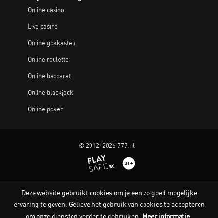
Online casino
Live casino
Online gokkasten
Online roulette
Online baccarat
Online blackjack
Online poker
© 2012-2026 777.nl
Deze website gebruikt cookies om je een zo goed mogelijke
ervaring te geven. Gelieve het gebruik van cookies te accepteren
om onze diensten verder te gebruiken.
Meer informatie