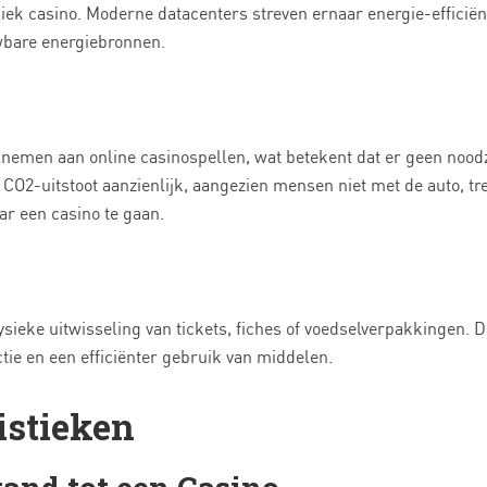
siek casino. Moderne datacenters streven ernaar energie-efficiën
wbare energiebronnen.
lnemen aan online casinospellen, wat betekent dat er geen noo
e CO2-uitstoot aanzienlijk, aangezien mensen niet met de auto, tre
ar een casino te gaan.
fysieke uitwisseling van tickets, fiches of voedselverpakkingen. D
tie en een efficiënter gebruik van middelen.
tistieken