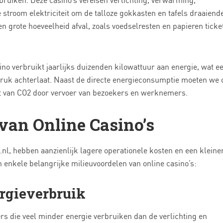
rbruiken. Deze casino’s vereisen verlichting, verwarming,
 stroom elektriciteit om de talloze gokkasten en tafels draaiende
 grote hoeveelheid afval, zoals voedselresten en papieren ticket
o verbruikt jaarlijks duizenden kilowattuur aan energie, wat e
fdruk achterlaat. Naast de directe energieconsumptie moeten we 
t van CO2 door vervoer van bezoekers en werknemers.
van Online Casino’s
.nl, hebben aanzienlijk lagere operationele kosten en een kleine
n enkele belangrijke milieuvoordelen van online casino’s:
rgieverbruik
ers die veel minder energie verbruiken dan de verlichting en