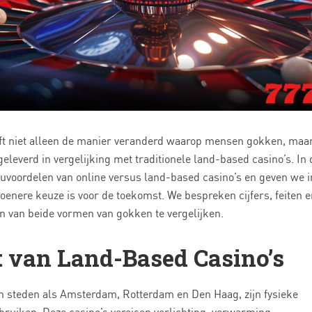
t niet alleen de manier veranderd waarop mensen gokken, maa
eleverd in vergelijking met traditionele land-based casino’s. In 
uvoordelen van online versus land-based casino’s en geven we i
enere keuze is voor de toekomst. We bespreken cijfers, feiten 
en van beide vormen van gokken te vergelijken.
 van Land-Based Casino’s
in steden als Amsterdam, Rotterdam en Den Haag, zijn fysieke