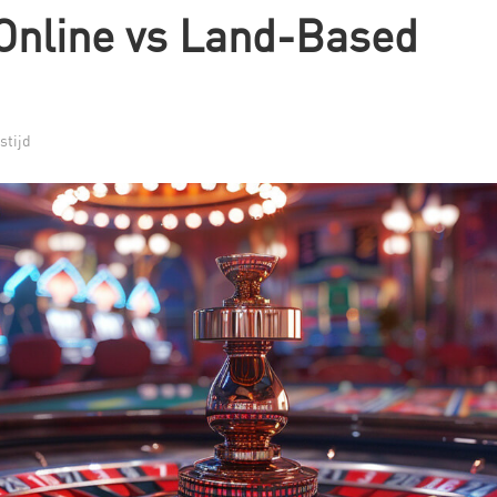
 Online vs Land-Based
stijd