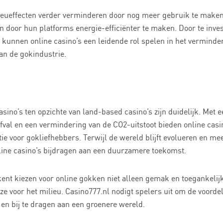
ieueffecten verder verminderen door nog meer gebruik te make
 door hun platforms energie-efficiënter te maken. Door te inve
kunnen online casino’s een leidende rol spelen in het verminde
an de gokindustrie.
sino’s ten opzichte van land-based casino’s zijn duidelijk. Met 
fval en een vermindering van de CO2-uitstoot bieden online casi
e voor gokliefhebbers. Terwijl de wereld blijft evolueren en me
ine casino’s bijdragen aan een duurzamere toekomst.
ent kiezen voor online gokken niet alleen gemak en toegankelij
 voor het milieu. Casino777.nl nodigt spelers uit om de voorde
en bij te dragen aan een groenere wereld.