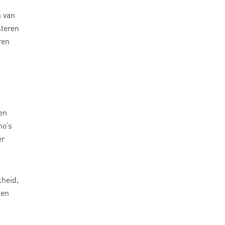
n van
steren
ren
een
no’s
er
kheid,
len