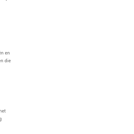
ën en
n die
.
met
g