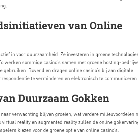
ing.
sinitiatieven van Online
 actief in voor duurzaamheid. Ze investeren in groene technologie
Zo werken sommige casino’s samen met groene hosting-bedrijve
e gebruiken. Bovendien dragen online casino’s bij aan digitale
rrespondentie te verminderen en elektronisch te communiceren
 van Duurzaam Gokken
 naar verwachting blijven groeien, wat verdere milieuvoordelen 
 virtual reality en augmented reality zullen de online gokervarin
pelers kiezen voor de groene optie van online casino’s.