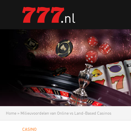
Home
»
Milieuvoordelen van Online vs Land-Based Casinos
CASINO