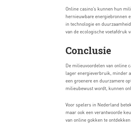
Online casino’s kunnen hun mil
hernieuwbare energiebronnen en
in technologie en duurzaamheid 
van de ecologische voetafdruk v
Conclusie
De milieuvoordelen van online ca
lager energieverbruik, minder a
een groenere en duurzamere opti
milieubewust wordt, kunnen onl
Voor spelers in Nederland betek
maar ook een verantwoorde keuze
van online gokken te ontdekken 