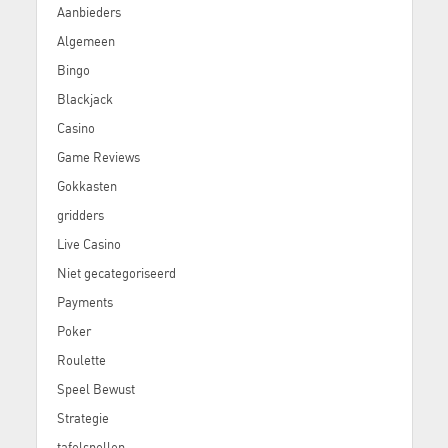
Aanbieders
Algemeen
Bingo
Blackjack
Casino
Game Reviews
Gokkasten
gridders
Live Casino
Niet gecategoriseerd
Payments
Poker
Roulette
Speel Bewust
Strategie
tafelspellen