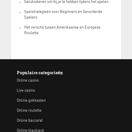
Geluksdieren om bij je te hebben tijdens het spelen
Spelstrategieën voor Beginners en Gevorderde
Spelers
Het verschil tussen Amerikaanse en Europese
Roulette
Populaire categorieën
Online casino
Live casino
Online gokkasten
Online roulette
Online baccarat
Online blackjack