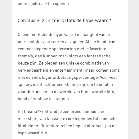
online gokmarkten openen.
Conclusie: zijn merkslots de hype waard?
Of een merkslot de hype waard is, hangt af van je
persoonlijke voorkeuren als speler. Als je houdt van
een meeslepende spelervaring met je favoriete
thema’s, dan kunnen merkslots een fantastische
keuze zijn. Ze bieden een unieke combinatie van
herkenbaarheid en entertainment, maar komen soms
met een iets lager uitbetalingspercentage. Voor veel
spelers is dit echter een kleine prijs om te betalen
voor de kans om in de wereld van hun favoriete film,
band of tv-show te stappen.
Bij Casino777.nl vind je een breed aanbod aan
merkslots, van klassieke rocklegendes tot iconische
filmhelden. Ontdek ze zelf en bepaal of ze voor jou de
hype waard zijn.