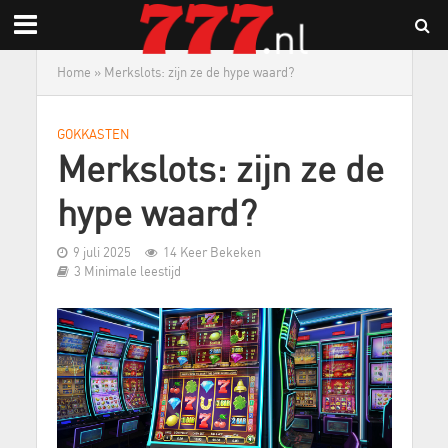
Home
»
Merkslots: zijn ze de hype waard?
GOKKASTEN
Merkslots: zijn ze de
hype waard?
9 juli 2025
14 Keer Bekeken
3 Minimale leestijd