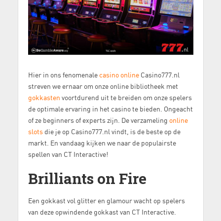
Hier in ons fenomenale
casino online
Casino777.nl
streven we ernaar om onze online bibliotheek met
gokkasten
voortdurend uit te breiden om onze spelers
de optimale ervaring in het casino te bieden. Ongeacht
of ze beginners of experts zijn. De verzameling
online
slots
die je op Casino777.nl vindt, is de beste op de
markt. En vandaag kijken we naar de populairste
spellen van CT Interactive!
Brilliants on Fire
Een gokkast vol glitter en glamour wacht op spelers
van deze opwindende gokkast van CT Interactive.