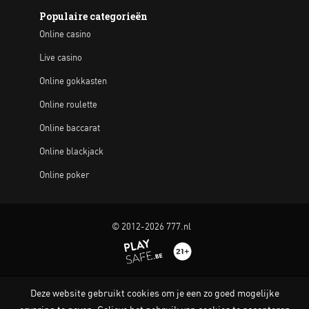
Populaire categorieën
Online casino
Live casino
Online gokkasten
Online roulette
Online baccarat
Online blackjack
Online poker
© 2012-2026 777.nl
Deze website gebruikt cookies om je een zo goed mogelijke