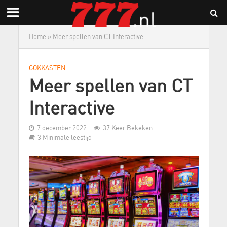
Home
»
Meer spellen van CT Interactive
GOKKASTEN
Meer spellen van CT
Interactive
7 december 2022
37 Keer Bekeken
3 Minimale leestijd