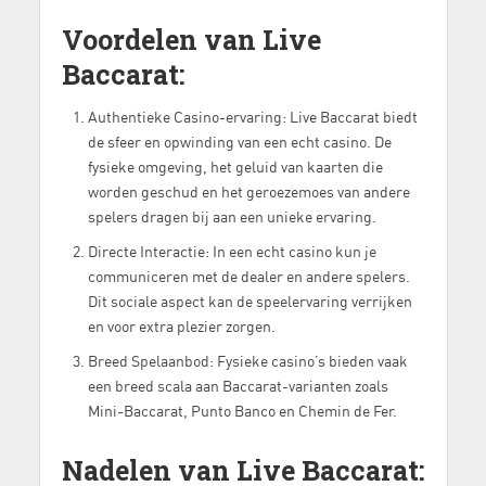
Voordelen van Live
Baccarat:
Authentieke Casino-ervaring: Live Baccarat biedt
de sfeer en opwinding van een echt casino. De
fysieke omgeving, het geluid van kaarten die
worden geschud en het geroezemoes van andere
spelers dragen bij aan een unieke ervaring.
Directe Interactie: In een echt casino kun je
communiceren met de dealer en andere spelers.
Dit sociale aspect kan de speelervaring verrijken
en voor extra plezier zorgen.
Breed Spelaanbod: Fysieke casino’s bieden vaak
een breed scala aan Baccarat-varianten zoals
Mini-Baccarat, Punto Banco en Chemin de Fer.
Nadelen van Live Baccarat: