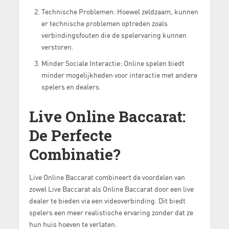
Technische Problemen: Hoewel zeldzaam, kunnen
er technische problemen optreden zoals
verbindingsfouten die de spelervaring kunnen
verstoren.
Minder Sociale Interactie: Online spelen biedt
minder mogelijkheden voor interactie met andere
spelers en dealers.
Live Online Baccarat:
De Perfecte
Combinatie?
Live Online Baccarat combineert de voordelen van
zowel Live Baccarat als Online Baccarat door een live
dealer te bieden via een videoverbinding. Dit biedt
spelers een meer realistische ervaring zonder dat ze
hun huis hoeven te verlaten.