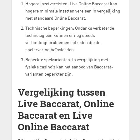
Hogere Inzetvereisten: Live Online Baccarat kan
hogere minimale inzetten vereisen in vergelijking
met standaard Online Baccarat.
Technische beperkingen: Ondanks verbeterde
technologieën kunnen er nog steeds
verbindingsproblemen optreden die de
spelervaring beïnvloeden.
Beperkte spelvarianten: In vergelijking met
fysieke casino’s kan het aanbod van Baccarat-
varianten beperkter zijn.
Vergelijking tussen
Live Baccarat, Online
Baccarat en Live
Online Baccarat