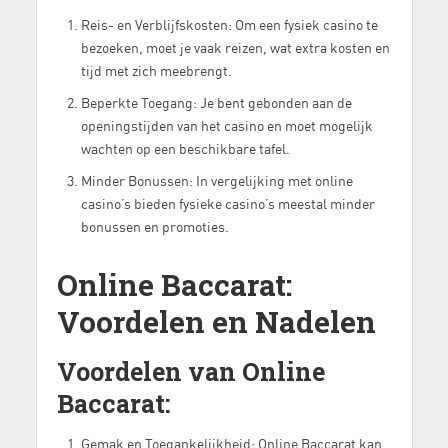
Reis- en Verblijfskosten: Om een fysiek casino te
bezoeken, moet je vaak reizen, wat extra kosten en
tijd met zich meebrengt.
Beperkte Toegang: Je bent gebonden aan de
openingstijden van het casino en moet mogelijk
wachten op een beschikbare tafel.
Minder Bonussen: In vergelijking met online
casino’s bieden fysieke casino’s meestal minder
bonussen en promoties.
Online Baccarat:
Voordelen en Nadelen
Voordelen van Online
Baccarat:
Gemak en Toegankelijkheid: Online Baccarat kan