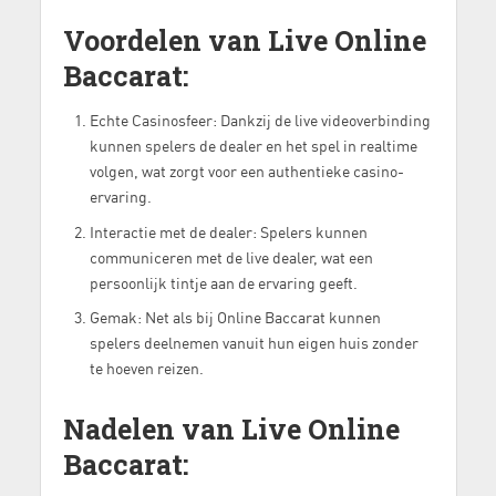
Voordelen van Live Online
Baccarat:
Echte Casinosfeer: Dankzij de live videoverbinding
kunnen spelers de dealer en het spel in realtime
volgen, wat zorgt voor een authentieke casino-
ervaring.
Interactie met de dealer: Spelers kunnen
communiceren met de live dealer, wat een
persoonlijk tintje aan de ervaring geeft.
Gemak: Net als bij Online Baccarat kunnen
spelers deelnemen vanuit hun eigen huis zonder
te hoeven reizen.
Nadelen van Live Online
Baccarat: