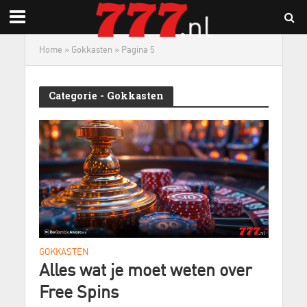
Home
»
Gokkasten
»
Pagina 5
Categorie - Gokkasten
GOKKASTEN
Alles wat je moet weten over
Free Spins