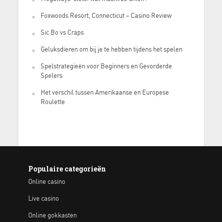
Foxwoods Resort, Connecticut – Casino Review
Sic Bo vs Craps
Geluksdieren om bij je te hebben tijdens het spelen
Spelstrategieën voor Beginners en Gevorderde
Spelers
Het verschil tussen Amerikaanse en Europese
Roulette
Populaire categorieën
Online casino
Live casino
Online gokkasten