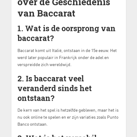
over de Geschiedenis
van Baccarat
1. Wat is de oorsprong van
baccarat?
Baccarat komt uit Italië, ontstaan in de 15e eeuw. Het
werd later populair in Frankrijk onder de adel en
verspreidde zich wereldwijd.
2. Is baccarat veel
veranderd sinds het
ontstaan?
De kern van het spel is hetzelfde gebleven, maar het is
nu ook online te spelen en er zijn variaties zoals Punto
Banco ontstaan.