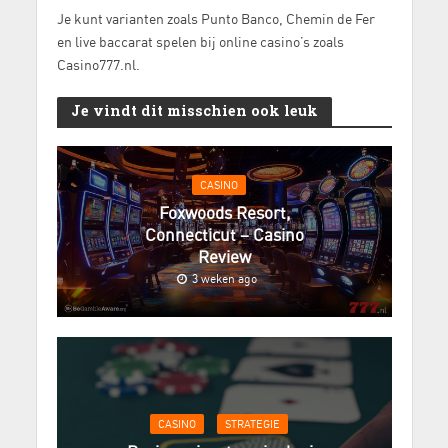
Je kunt varianten zoals Punto Banco, Chemin de Fer
en live baccarat spelen bij online casino’s zoals
Casino777.nl.
Je vindt dit misschien ook leuk
CASINO
Foxwoods Resort,
Connecticut – Casino
Review
3 weken ago
CASINO
STRATEGIE