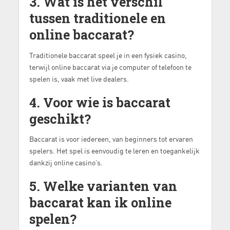
3. Wat is het verschil
tussen traditionele en
online baccarat?
Traditionele baccarat speel je in een fysiek casino,
terwijl online baccarat via je computer of telefoon te
spelen is, vaak met live dealers.
4. Voor wie is baccarat
geschikt?
Baccarat is voor iedereen, van beginners tot ervaren
spelers. Het spel is eenvoudig te leren en toegankelijk
dankzij online casino’s.
5. Welke varianten van
baccarat kan ik online
spelen?