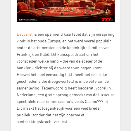
Baccarat
is een spannend kaartspel dat zijn oorsprong
vindt in het oude Europa, en het werd vooral populair
onder de aristocraten en de koninklijke families van
Frankrijk en Italië. Dit kansspel draait om het
voorspellen welke hand – die van de speler of de
bankier – dichter bij de waarde van negen komt.
Hoewel het spel eenvoudig lijkt, heeft het een rijke
geschiedenis die diepgeworteld is in de elite van de
samenleving. Tegenwoordig heeft baccarat, vooral in
Nederland, een grote sprong gemaakt van de luxueuze
speeltafels naar online casino’s, zoals Casino777.nl.
Dit maakt het toegankelijk voor een veel breder
publiek, zonder dat het zijn charme of
aantrekkingskracht verliest.