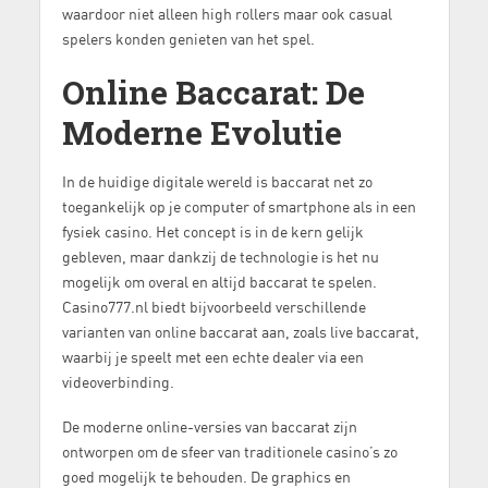
waardoor niet alleen high rollers maar ook casual
spelers konden genieten van het spel.
Online Baccarat: De
Moderne Evolutie
In de huidige digitale wereld is baccarat net zo
toegankelijk op je computer of smartphone als in een
fysiek casino. Het concept is in de kern gelijk
gebleven, maar dankzij de technologie is het nu
mogelijk om overal en altijd baccarat te spelen.
Casino777.nl biedt bijvoorbeeld verschillende
varianten van online baccarat aan, zoals live baccarat,
waarbij je speelt met een echte dealer via een
videoverbinding.
De moderne online-versies van baccarat zijn
ontworpen om de sfeer van traditionele casino’s zo
goed mogelijk te behouden. De graphics en