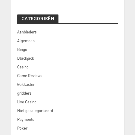
CATEGORIEËN
Aanbieders
Algemeen
Bingo
Blackjack
Casino
Game Reviews
Gokkasten
gridders
Live Casino
Niet gecategoriseerd
Payments
Poker