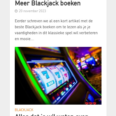
Meer Blackjack boeken
20 november 2023
Eerder schreven we al een kort artikel met de
beste Blackjack boeken om te lezen als je je
vaardigheden in dit klassieke spel wil verbeteren
en mooie...
BLACKJACK