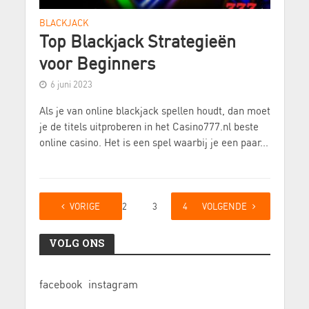
BLACKJACK
Top Blackjack Strategieën
voor Beginners
6 juni 2023
Als je van online blackjack spellen houdt, dan moet
je de titels uitproberen in het Casino777.nl beste
online casino. Het is een spel waarbij je een paar...
VORIGE
1
2
3
4
VOLGENDE
5
VOLG ONS
facebook
instagram