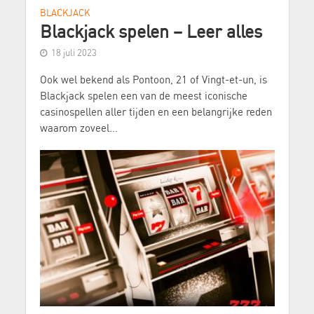
BLACKJACK
Blackjack spelen – Leer alles
18 juli 2023
Ook wel bekend als Pontoon, 21 of Vingt-et-un, is
Blackjack spelen een van de meest iconische
casinospellen aller tijden en een belangrijke reden
waarom zoveel...