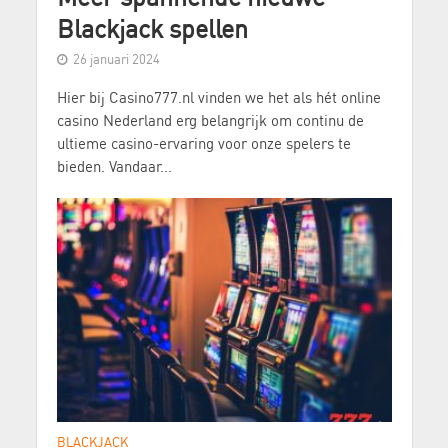
Blackjack spellen
26 januari 2024
Hier bij Casino777.nl vinden we het als hét online
casino Nederland erg belangrijk om continu de
ultieme casino-ervaring voor onze spelers te
bieden. Vandaar...
BLACKJACK