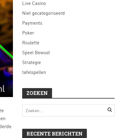
Live Casino
Niet gecategoriseerd
Payments
Poker
Roulette
Speel Bewust
Strategie
tafelspellen
ZOEKEN
ze
en
rderde
RECENTE BERICHTEN