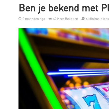
Ben je bekend met P
2 maanden ago
42 Keer Bekeken
4 Minimale lees