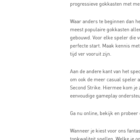
progressieve gokkasten met mee
Waar anders te beginnen dan he
meest populaire gokkasten aller 
gebouwd. Voor elke speler die v
perfecte start. Maak kennis met
tijd ver vooruit zijn.
Aan de andere kant van het spe
om ook de meer casual speler aa
Second Strike. Hiermee kom je zo
eenvoudige gameplay ondersteu
Ga nu online, bekijk en probeer o
Wanneer je kiest voor ons fanta
topkwaliteit spellen. Welke je oo