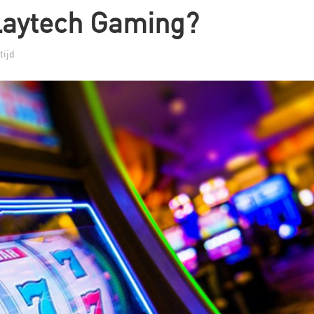
laytech Gaming?
tijd