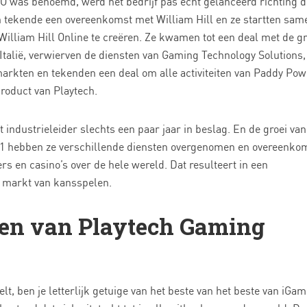
O was benoemd, werd het bedrijf pas echt gelanceerd richting d
h tekende een overeenkomst met William Hill en ze startten sam
lliam Hill Online te creëren. Ze kwamen tot een deal met de gr
 Italië, verwierven de diensten van Gaming Technology Solutions,
arkten en tekenden een deal om alle activiteiten van Paddy Pow
product van Playtech.
t industrieleider slechts een paar jaar in beslag. En de groei van
2021 hebben ze verschillende diensten overgenomen en overeenko
 en casino’s over de hele wereld. Dat resulteert in een
e markt van kansspelen.
en van Playtech Gaming
elt, ben je letterlijk getuige van het beste van het beste van iGa