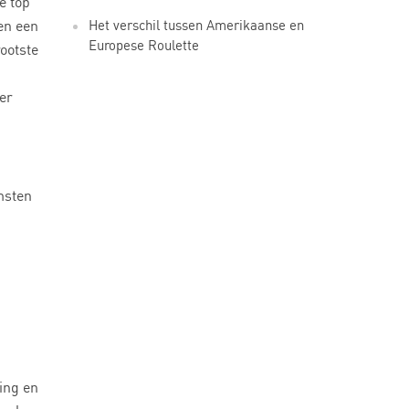
e top
en een
Het verschil tussen Amerikaanse en
Europese Roulette
ootste
er
msten
ming en