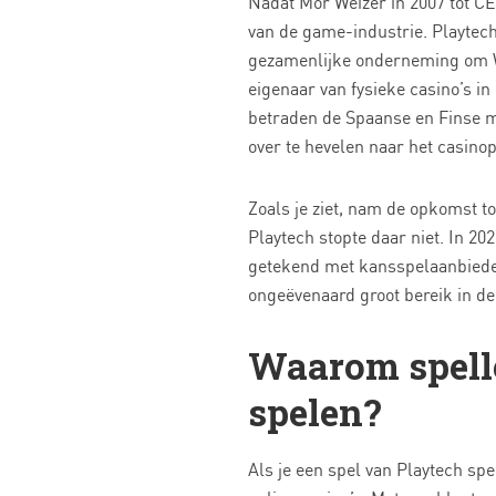
Nadat Mor Weizer in 2007 tot CE
van de game-industrie. Playtec
gezamenlijke onderneming om Wi
eigenaar van fysieke casino’s in
betraden de Spaanse en Finse m
over te hevelen naar het casino
Zoals je ziet, nam de opkomst to
Playtech stopte daar niet. In 
getekend met kansspelaanbieders
ongeëvenaard groot bereik in d
Waarom spell
spelen?
Als je een spel van Playtech spe