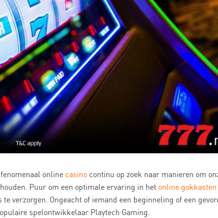
ls fenomenaal online
casino
continu op zoek naar manieren om on
e houden. Puur om een optimale ervaring in het
online gokkasten
s te verzorgen. Ongeacht of iemand een beginneling of een gevo
populaire spelontwikkelaar Playtech Gaming.