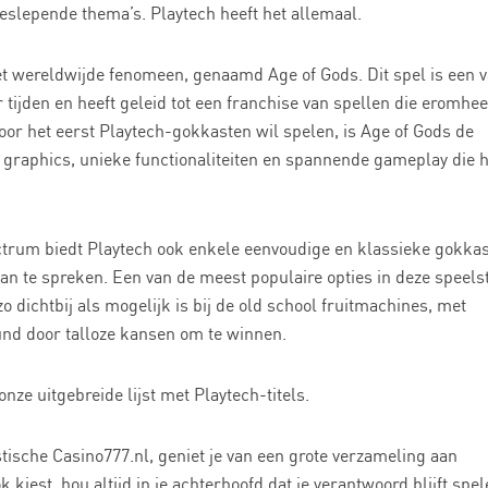
slepende thema’s. Playtech heeft het allemaal.
t wereldwijde fenomeen, genaamd Age of Gods. Dit spel is een 
tijden en heeft geleid tot een franchise van spellen die eromhee
oor het eerst Playtech-gokkasten wil spelen, is Age of Gods de
 graphics, unieke functionaliteiten en spannende gameplay die 
ctrum biedt Playtech ook enkele eenvoudige en klassieke gokka
n te spreken. Een van de meest populaire opties in deze speelsti
 dichtbij als mogelijk is bij de old school fruitmachines, met
nd door talloze kansen om te winnen.
nze uitgebreide lijst met Playtech-titels.
stische Casino777.nl, geniet je van een grote verzameling aan
k kiest, hou altijd in je achterhoofd dat je verantwoord blijft spel