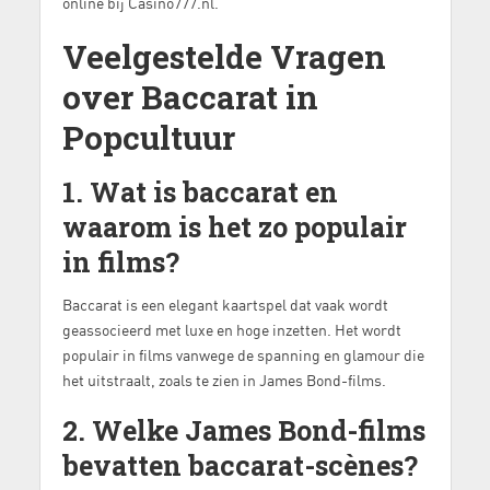
online bij Casino777.nl.
Veelgestelde Vragen
over Baccarat in
Popcultuur
1. Wat is baccarat en
waarom is het zo populair
in films?
Baccarat is een elegant kaartspel dat vaak wordt
geassocieerd met luxe en hoge inzetten. Het wordt
populair in films vanwege de spanning en glamour die
het uitstraalt, zoals te zien in James Bond-films.
2. Welke James Bond-films
bevatten baccarat-scènes?