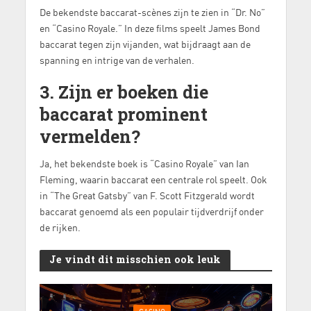
De bekendste baccarat-scènes zijn te zien in “Dr. No”
en “Casino Royale.” In deze films speelt James Bond
baccarat tegen zijn vijanden, wat bijdraagt aan de
spanning en intrige van de verhalen.
3. Zijn er boeken die
baccarat prominent
vermelden?
Ja, het bekendste boek is “Casino Royale” van Ian
Fleming, waarin baccarat een centrale rol speelt. Ook
in “The Great Gatsby” van F. Scott Fitzgerald wordt
baccarat genoemd als een populair tijdverdrijf onder
de rijken.
Je vindt dit misschien ook leuk