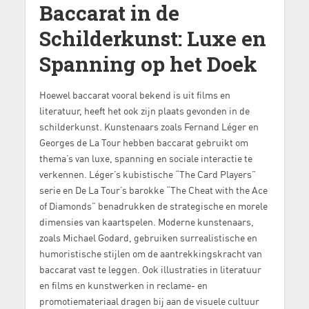
Baccarat in de
Schilderkunst: Luxe en
Spanning op het Doek
Hoewel baccarat vooral bekend is uit films en
literatuur, heeft het ook zijn plaats gevonden in de
schilderkunst. Kunstenaars zoals Fernand Léger en
Georges de La Tour hebben baccarat gebruikt om
thema’s van luxe, spanning en sociale interactie te
verkennen. Léger’s kubistische “The Card Players”
serie en De La Tour’s barokke “The Cheat with the Ace
of Diamonds” benadrukken de strategische en morele
dimensies van kaartspelen. Moderne kunstenaars,
zoals Michael Godard, gebruiken surrealistische en
humoristische stijlen om de aantrekkingskracht van
baccarat vast te leggen. Ook illustraties in literatuur
en films en kunstwerken in reclame- en
promotiemateriaal dragen bij aan de visuele cultuur