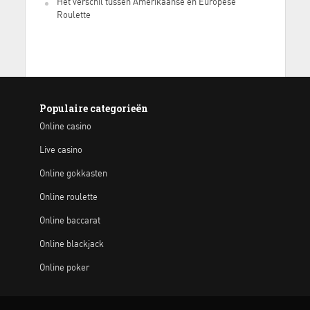
Het verschil tussen Amerikaanse en Europese
Roulette
Populaire categorieën
Online casino
Live casino
Online gokkasten
Online roulette
Online baccarat
Online blackjack
Online poker