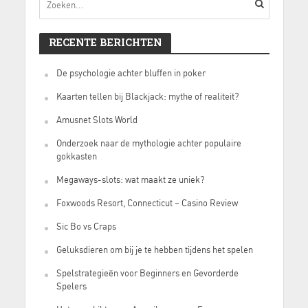
RECENTE BERICHTEN
De psychologie achter bluffen in poker
Kaarten tellen bij Blackjack: mythe of realiteit?
Amusnet Slots World
Onderzoek naar de mythologie achter populaire
gokkasten
Megaways-slots: wat maakt ze uniek?
Foxwoods Resort, Connecticut – Casino Review
Sic Bo vs Craps
Geluksdieren om bij je te hebben tijdens het spelen
Spelstrategieën voor Beginners en Gevorderde
Spelers