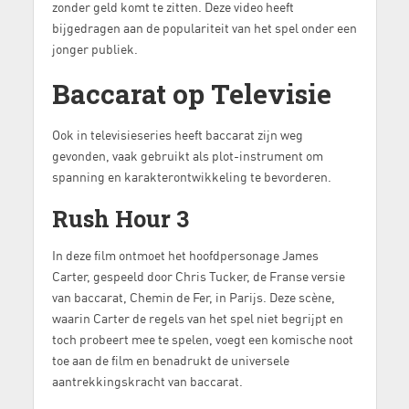
zonder geld komt te zitten. Deze video heeft
bijgedragen aan de populariteit van het spel onder een
jonger publiek.
Baccarat op Televisie
Ook in televisieseries heeft baccarat zijn weg
gevonden, vaak gebruikt als plot-instrument om
spanning en karakterontwikkeling te bevorderen.
Rush Hour 3
In deze film ontmoet het hoofdpersonage James
Carter, gespeeld door Chris Tucker, de Franse versie
van baccarat, Chemin de Fer, in Parijs. Deze scène,
waarin Carter de regels van het spel niet begrijpt en
toch probeert mee te spelen, voegt een komische noot
toe aan de film en benadrukt de universele
aantrekkingskracht van baccarat.