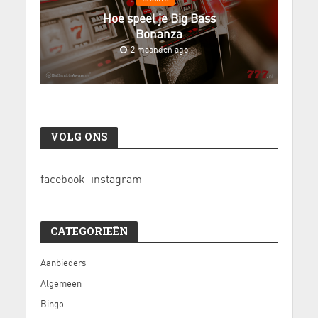
Hoe speel je Big Bass
Bonanza
2 maanden ago
VOLG ONS
facebook
instagram
CATEGORIEËN
Aanbieders
Algemeen
Bingo