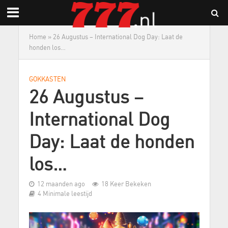
Home
»
26 Augustus – International Dog Day: Laat de
honden los…
GOKKASTEN
26 Augustus –
International Dog
Day: Laat de honden
los…
12 maanden ago
18 Keer Bekeken
4 Minimale leestijd