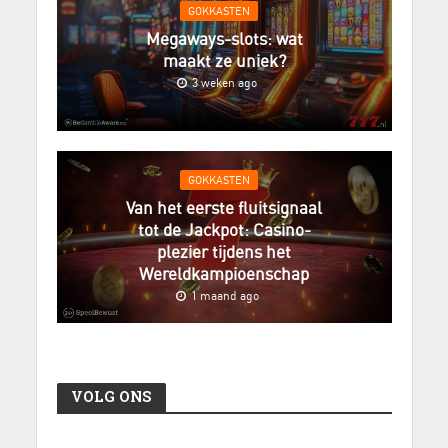
GOKKASTEN
Megaways-slots: wat
maakt ze uniek?
3 weken ago
GOKKASTEN
Van het eerste fluitsignaal
tot de Jackpot: Casino-
plezier tijdens het
Wereldkampioenschap
1 maand ago
VOLG ONS